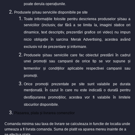
poate derula operațiunile.
Produsele și/sau serviciile disponibile pe site
Toate informațiile folosite pentru descrierea produselor și/sau a
serviciilor (inclusiv, dar fără a se limita la, imagini statice ori
dinamice, text descriptiv, prezentări grafice ori video) nu impun
nicio obligație în sarcina Merak Advertising, acestea având
exclusiv rol de prezentare și informare.
Produsele și/sau serviciile care fac obiectul prestării în cadrul
unei promoții sau campanii de orice tip se vor supune și
termenilor și condițiilor aplicabile respectivei campanii sau
promoții.
Orice promoții prezentate pe site sunt valabile pe durata
menționată. În cazul în care nu este indicată o durată pentru
desfășurarea promoțiilor, acestea vor fi valabile în limitele
stocurilor disponibile.
Plasarea, plata și livrarea comenzilor
Comanda minima sau taxa de livrare se calculeaza in functie de locatia unde
urmeaza a fi livrata comanda. Suma de platit va aparea mereu inainte de a
se efectua plata.