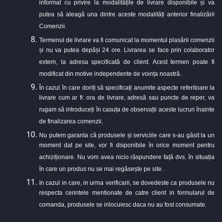
informat cu privire la modalitățile de livrare disponibile și va
putea să aleagă una dintre aceste modalități anterior finalizării
Comenzii.
Termenul de livrare va fi comunicat la momentul plasării comenzii
și nu va putea depăși 24 ore. Livrarea se face prin colaborator
extern, la adresa specificată de client. Acest termen poate fi
modificat din motive independente de voința noastră.
În cazul în care doriți să specificați anumite aspecte referitoare la
livrare cum ar fi: ora de livrare, adresă sau puncte de reper, va
rugam să introduceți în casuța de observații aceste lucruri înainte
de finalizarea comenzii.
Nu putem garanta că produsele și serviciile care s-au găsit la un
moment dat pe site, vor fi disponibile în orice moment pentru
achiziționare. Nu vom avea nicio răspundere față dvs. în situația
în care un produs nu se mai regăsește pe site.
In cazul in care, in urma verificarii, se dovedeste ca produsele nu
respecta cerintele mentionate de catre client in formularul de
comanda, produsele se inlocuiesc daca nu au fost consumate.