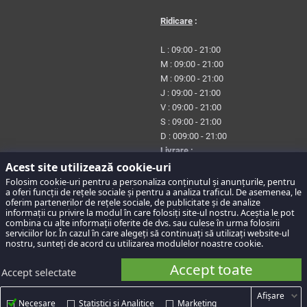
Ridicare
:
L : 09:00 - 21:00
M : 09:00 - 21:00
M : 09:00 - 21:00
J : 09:00 - 21:00
V : 09:00 - 21:00
S : 09:00 - 21:00
D : 009:00 - 21:00
Livrare
:
Acest site utilizează cookie-uri
L : 09:00 - 20:45
Folosim cookie-uri pentru a personaliza conținutul și anunțurile, pentru
a oferi funcții de rețele sociale și pentru a analiza traficul. De asemenea, le
M :09:00 - 20:45
oferim partenerilor de rețele sociale, de publicitate și de analize
M : 09:00 - 20:45
informații cu privire la modul în care folosiți site-ul nostru. Aceștia le pot
combina cu alte informații oferite de dvs. sau culese în urma folosirii
J : 09:00 - 20:45
serviciilor lor. În cazul în care alegeți să continuați să utilizați website-ul
V : 09:00 - 20:45
nostru, sunteți de acord cu utilizarea modulelor noastre cookie.
S : 09:00 - 20:45
Accept toate
D : 09:00 - 20:45
Accept selectate
Afişare
COȘUL MEU
0.00
lei
Necesare
Statistici și Analitice
Marketing