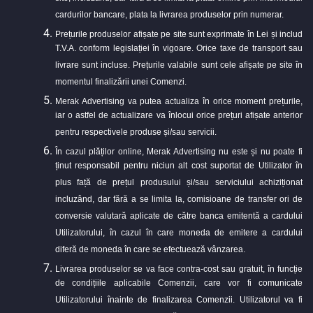
cardurilor bancare, plata la livrarea produselor prin numerar.
Prețurile produselor afișate pe site sunt exprimate în Lei și includ
T.V.A. conform legislației în vigoare. Orice taxe de transport sau
livrare sunt incluse. Prețurile valabile sunt cele afișate pe site în
momentul finalizării unei Comenzi.
Merak Advertising va putea actualiza în orice moment prețurile,
iar o astfel de actualizare va înlocui orice prețuri afișate anterior
pentru respectivele produse și/sau servicii.
În cazul plăților online, Merak Advertising nu este și nu poate fi
ținut responsabil pentru niciun alt cost suportat de Utilizator în
plus față de prețul produsului și/sau serviciului achiziționat
incluzând, dar fără a se limita la, comisioane de transfer ori de
conversie valutară aplicate de către banca emitentă a cardului
Utilizatorului, în cazul în care moneda de emitere a cardului
diferă de moneda în care se efectuează vânzarea.
Livrarea produselor se va face contra-cost sau gratuit, în funcție
de condițiile aplicabile Comenzii, care vor fi comunicate
Utilizatorului înainte de finalizarea Comenzii. Utilizatorul va fi