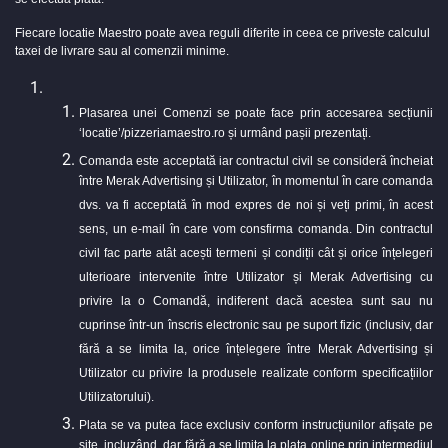
Fiecare locatie Maestro poate avea reguli diferite in ceea ce priveste calculul
taxei de livrare sau al comenzii minime.
Plasarea unei Comenzi se poate face prin accesarea secțiunii
‘locatie’/pizzeriamaestro.ro și urmând pașii prezentați.
Comanda este acceptată iar contractul civil se consideră încheiat
între Merak Advertising și Utilizator, în momentul în care comanda
dvs. va fi acceptată în mod expres de noi și veți primi, în acest
sens, un e-mail în care vom consfirma comanda. Din contractul
civil fac parte atât acești termeni și condiții cât și orice înțelegeri
ulterioare intervenite între Utilizator și Merak Advertising cu
privire la o Comandă, indiferent dacă acestea sunt sau nu
cuprinse într-un înscris electronic sau pe suport fizic (inclusiv, dar
fără a se limita la, orice înțelegere între Merak Advertising și
Utilizator cu privire la produsele realizate conform specificațiilor
Utilizatorului).
Plata se va putea face exclusiv conform instrucțiunilor afișate pe
site, incluzând, dar fără a se limita la plata online prin intermediul