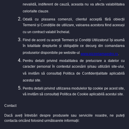
nevalidă, indiferent de cauză, aceasta nu va afecta valabilitatea
celorlalte clauze.
Odată cu plasarea comenzii, clientul acceptă fără obiecții
Termenii și Condițiile de utilizare, valoarea acestora fiind aceeași
cu un contract valabil încheiat.
Fiind de acord cu acești Termeni și Condiții Utilizatorul își asumă
în totalitate drepturile și obligațiile ce decurg din comandarea
produselor disponibile pe website-ul
www.pizzeriamaestro.ro
.
Pentru detalii privind modalitatea de prelucrare a datelor cu
caracter personal în contextul accesării și/sau utilizării site-ului,
vă invităm să consultați Politica de Confidențialitate aplicabilă
acestui site.
Pentru detalii privind utilizarea modulelor tip cookie pe acest site,
vă invităm să consultați Politica de Cookie aplicabilă acestui site.
Contact
Dacă aveți întrebări despre produsele sau serviciile noastre, ne puteți
contacta oricând folosind următoarele informații: