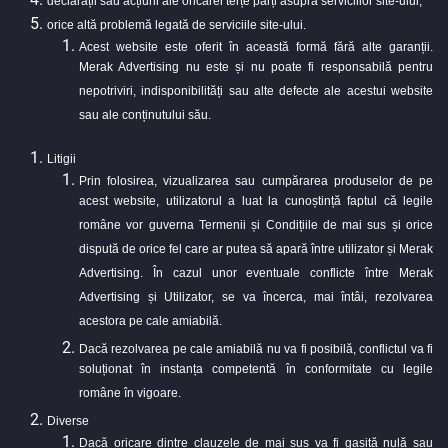
declarații sau acțiuni ale oricărei terțe părți asupra serviciilor site-ului;
orice altă problemă legată de serviciile site-ului.
Acest website este oferit în această formă fără alte garanții.
Merak Advertising nu este și nu poate fi responsabilă pentru
nepotriviri, indisponibilități sau alte defecte ale acestui website
sau ale conținutului său.
Litigii
Prin folosirea, vizualizarea sau cumpărarea produselor de pe
acest website, utilizatorul a luat la cunoștință faptul că legile
române vor guverna Termenii și Condițiile de mai sus și orice
dispută de orice fel care ar putea să apară între utilizator și Merak
Advertising. În cazul unor eventuale conflicte între Merak
Advertising și Utilizator, se va încerca, mai întâi, rezolvarea
acestora pe cale amiabilă.
Dacă rezolvarea pe cale amiabilă nu va fi posibilă, conflictul va fi
soluționat în instanța competentă în conformitate cu legile
române în vigoare.
Diverse
Dacă oricare dintre clauzele de mai sus va fi gasită nulă sau