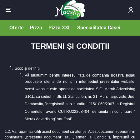
Oferte
Pizza
Pizza XXL
Specialitatea Casei
Covrig
TERMENI ȘI CONDIȚII
Scop și definiții
Vă mulțumim pentru interesul față de compania noastră și/sau
produsele oferite de noi prin intermediul prezentului website.
Acest website este operat de societatea S.C. Merak Advertising
S.R.L. cu sediul în Str. Lt. Stancu Ion, nr. 21, Mun. Targoviste, Jud.
Dambovita, înregistrată sub numărul J15/1060/2007 la Registrul
Comerțului, având CUI RO22268404, denumită în continuare ”
Merak Advertising” sau ”noi”.
1.2. Vă rugăm să citiți acest document cu atenție. Acest document (denumit în
continuare „prezentul document” sau „Termeni și Condiții”), împreună cu