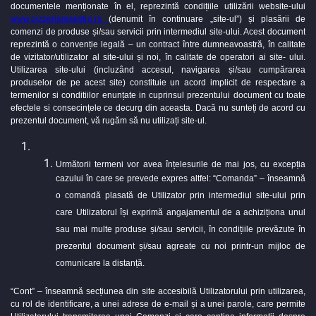
documentele menționate în el, reprezintă condițiile utilizării website-ului
www.pizzeriamaestro.ro
(denumit în continuare „site-ul”) și plasării de
comenzi de produse și/sau servicii prin intermediul site-ului. Acest document
reprezintă o convenție legală – un contract între dumneavoastră, în calitate
de vizitator/utilizator al site-ului și noi, în calitate de operatori ai site- ului.
Utilizarea site-ului (incluzând accesul, navigarea și/sau cumpărarea
produselor de pe acest site) constituie un acord implicit de respectare a
termenilor si conditiilor enunțate in cuprinsul prezentului document cu toate
efectele si consecințele ce decurg din aceasta. Dacă nu sunteți de acord cu
prezentul document, vă rugăm să nu utilizați site-ul.
Următorii termeni vor avea înțelesurile de mai jos, cu excepția
cazului în care se prevede expres altfel: “Comanda” – înseamnă
o comandă plasată de Utilizator prin intermediul site-ului prin
care Utilizatorul își exprimă angajamentul de a achiziționa unul
sau mai multe produse și/sau servicii, în condițiile prevăzute în
prezentul document și/sau agreate cu noi printr-un mijloc de
comunicare la distanță.
“Cont” – înseamnă secțiunea din site accesibilă Utilizatorului prin utilizarea,
cu rol de identificare, a unei adrese de e-mail și a unei parole, care permite