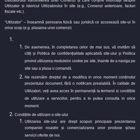
Utilizatorului transmiterea unei Comenzi și care conține informații despre
Utilizator și istoricul Utilizatorului în site (e.g., Comenzi anterioare, facturi
fiscale etc.).
“Utilizator” – înseamnă persoana fizică sau juridică ce accesează site-ul în
orice scop (e.g. plasarea unei comenzi)
De asemenea, în completarea celor de mai sus, vă invităm să
citiți și Politica de confidențialitate aplicabilă site-ului și Politica
privind utilizarea modulelor cookie pe site, înainte de a naviga pe
site sau a plasa o comandă.
Ne rezervăm dreptul de a modifica in orice moment conținutul
prezentului document, fără o notificare prealabilă. În calitate de
Utilizatori, veți avea acces în permanență la termenii si condițiile
de utilizare a serviciilor, pentru a le putea consulta in orice
moment.
Condițiile de utilizare a site-ului
Utilizarea site-ului are drept scopuri principale prezentarea
companiei noastre și comercializarea unor produse și/sau
servicii oferite de noi.