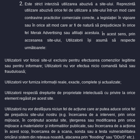
Este strict interzisă utilizarea abuzivă a site-ului. Reprezintă
utilizare abuzivă orice fel de utilizare a site-ului într-un mod care
contravine practicilor comerciale corecte, a legislației în vigoare
sau în orice alt mod care ar fi de natură să prejudicieze în orice
fel Merak Advertising sau afiliații acestuia.
În acest sens, prin
accesarea site-ului, Utilizatorii își asumă să respecte
următoarele:
Utilizatorii vor folosi site-ul exclusiv pentru efectuarea comenzilor legitime
sau pentru informare; Utilizatorii nu vor efectua nicio comandă falsă sau
frauduloasă;
Utilizatorii vor furniza informații reale, exacte, complete și actualizate;
Utilizatorii respectă drepturile de proprietate intelectuală cu privire la orice
element regăsit pe acest site.
Utilizatorii nu vor desfășura niciun fel de acțiune care ar putea aduce orice fel
de prejudiciu site-ului nostru (e.g. încercarea de a interveni, prin orice
mijloace, în conținutul acestui site, ștergerea sau modificarea prin orice
mijloace a materialelor și informatiilor publicate, sau încercarea de a acționa
în acest scop, încercarea de a scana, sonda sau a testa vulnerabilitatea
oricărui sistem din rețeaua noastră, atacarea prin ”flooding” sau ”DDoS” etc.).