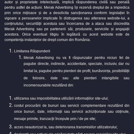
autor și proprietate intelectuală, implică răspunderea civilă sau penală
pentru astfel de acțiuni. Merak Advertising își rezervă dreptul de a impiedica
prin orice mijloace și de a desolicita sancționarea conform legislației în
vigoare a persoanelor implicate în distrugerea sau alterarea website-lui, a
conținutului, securității acestuia sau încercarea de a ataca sau discredita
Merak Advertising sau pe partenerii săi, produsele, serviciile și angajații
acestora. Orice eventual litigiu în legătură cu acest website este de
competența instanțelor de drept comun din România.
Limitarea Răspunderii
Merak Advertising nu va fi răspunzator pentru niciun fel de
pagube directe, indirecte, accidentale, speciale, inclusiv, dar nu
limitat la, pagube pentru pierderi de profit, bunăvoința, posibilității
de folosire, date sau alte pierderi intangibile sau
incomensurabile rezultând din:
utilizarea sau imposibilitatea utilizării informațiilor site-ului;
costul procurării de bunuri sau servicii complementare rezultând din
orice bunuri, date, informații sau servicii achiziționate sau obținute,
mesaje primite, tranzacții începute prin / de pe site;
acces neautorizat la, sau deteriorarea transmisiilor utilizatorului;