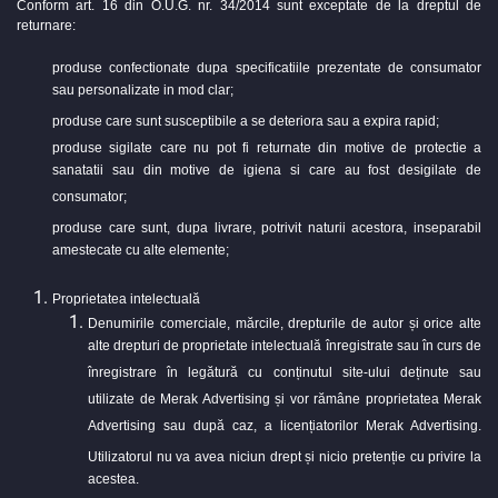
Conform art. 16 din O.U.G. nr. 34/2014 sunt exceptate de la dreptul de
returnare:
produse confectionate dupa specificatiile prezentate de consumator
sau personalizate in mod clar;
produse care sunt susceptibile a se deteriora sau a expira rapid;
produse sigilate care nu pot fi returnate din motive de protectie a
sanatatii sau din motive de igiena si care au fost desigilate de
consumator;
produse care sunt, dupa livrare, potrivit naturii acestora, inseparabil
amestecate cu alte elemente;
Proprietatea intelectuală
Denumirile comerciale, mărcile, drepturile de autor și orice alte
alte drepturi de proprietate intelectuală înregistrate sau în curs de
înregistrare în legătură cu conținutul site-ului deținute sau
utilizate de Merak Advertising și vor rămâne proprietatea Merak
Advertising sau după caz, a licențiatorilor Merak Advertising.
Utilizatorul nu va avea niciun drept și nicio pretenție cu privire la
acestea.