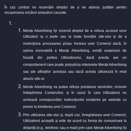
În caz contrar ne rezervăm dreptul de a ne adresa justiției pentru
recuperarea oricăror prejudicii cauzate.
Merak Advertising își rezervă dreptul de a refuza accesul unor
Utilizatori la o parte sau la toate funcțiile site-ului și de a
restricționa procesarea și/sau livrarea unei Comenzi dacă, în
opinia rezonabilă a Merak Advertising, există suspiciuni de
fraudă din partea Utilizatorului, dacă acesta are un
comportament care poate prejudicia interesele Merak Advertising
sau ale afiliaților acestuia sau dacă acesta utilizează în mod
abuziv site-ul.
Merak Advertising va putea refuza prestarea serviciilor, inclusiv
îndeplinirea Comenzilor, și în cazul în care Utilizatorul nu
urmează corespunzător instrucțiunile existente pe website cu
privire la trimiterea unei Comenzi.
Prin utilizarea site-ului și, după caz, înregistrarea unei Comenzi,
Utilizatorul acceptă și este de acord cu forma de comunicare la
distanță (e.g., telefonic sau e-mail) prin care Merak Advertising își