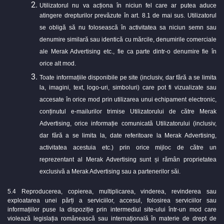
Utilizatorul nu va acționa în niciun fel care ar putea aduce
atingere drepturilor prevăzute în art. 8.1 de mai sus. Utilizatorul
se obligă să nu folosească în activitatea sa niciun semn sau
denumire similară sau identică cu mărcile, denumirile comerciale
ale Merak Advertising etc., fie ca parte dintr-o denumire fie în
orice alt mod.
Toate informațiile disponibile pe site (inclusiv, dar fără a se limita
la, imagini, text, logo-uri, simboluri) care pot fi vizualizate sau
accesate în orice mod prin utilizarea unui echipament electronic,
conținutul e-mailurilor trimise Utilizatorului de către Merak
Advertising, orice informație comunicată Utilizatorului (inclusiv,
dar fără a se limita la, date referitoare la Merak Advertising,
activitatea acestuia etc.) prin orice mijloc de către un
reprezentant al Merak Advertising sunt și rămân proprietatea
exclusivă a Merak Advertising sau a partenerilor săi.
5.4 Reproducerea, copierea, multiplicarea, vinderea, revinderea sau
exploatarea unei părți a serviciilor, accesul, folosirea serviciilor sau
informațiilor puse la dispoziție prin intermediul site-ului într-un mod care
violează legislația românească sau internațională în materie de drept de