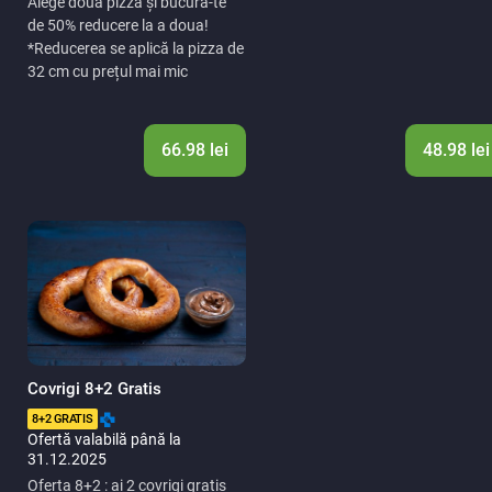
Alege două pizza și bucură-te
de 50% reducere la a doua!
*Reducerea se aplică la pizza de
32 cm cu prețul mai mic
66.98 lei
48.98 lei
Covrigi 8+2 Gratis
8+2 GRATIS
Ofertă valabilă până la
31.12.2025
Oferta 8+2 : ai 2 covrigi gratis