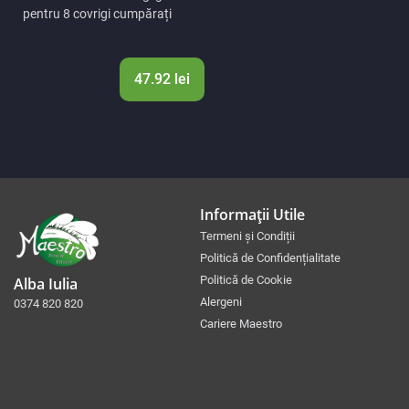
pentru 8 covrigi cumpărați
47.92 lei
Informații Utile
Termeni și Condiții
Politică de Confidențialitate
Politică de Cookie
Alba Iulia
Alergeni
0374 820 820
Cariere Maestro