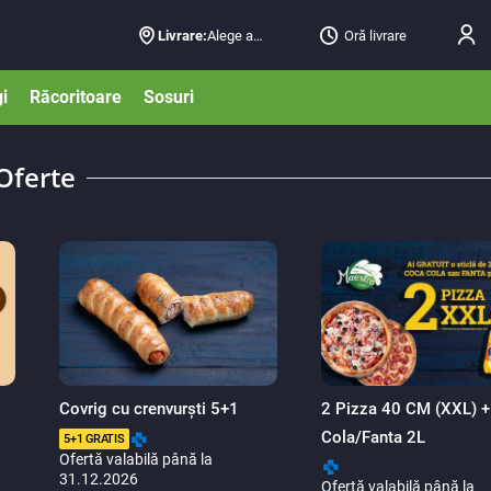
Livrare:
Alege adresa
Oră livrare
i
Răcoritoare
Sosuri
Oferte
Covrig cu crenvurști 5+1
2 Pizza 40 CM (XXL) +
Cola/Fanta 2L
5+1 GRATIS
Ofertă valabilă până la
31.12.2026
Ofertă valabilă până la